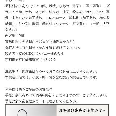
原材料名：あん（生上白餡、砂糖、水あめ、抹茶）（国内製造）、グ
ラニュー糖、米粉、きな粉、桂皮末、抹茶、粉あめ、れんこん粉、寒
天、本わらび／加工澱粉、トレハロース、増粘剤（加工澱粉、増粘多
糖類）、乳化剤、酵素、着色料（クチナシ、紅花黄）、（一部に大豆
を含む）
内容量：5個
賞味期限：発送日から10日間（発送日を含む）
保存方法：直射日光・高温多湿を避けてください。
製造者：KYOEIDOカンパニー株式会社
京都市右京区嵯峨野宮ノ元町17-5
注意事項：開封後はなるべくお早めにお召し上がりください。
本製造工場では、小麦・卵・乳を含む製品を製造しています。
※手提げ袋をご希望のお客様※
手提げ袋は有料（33円/枚(税込)）となりますので、ご了承ください。
手提げ袋
を必要枚数カートに追加してください。