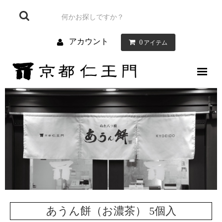
アカウント
0
アイテム
仁王門について
お菓子について
お店のご案内
お問い合わせ
ブログ
あうん餅（お濃茶） 5個入