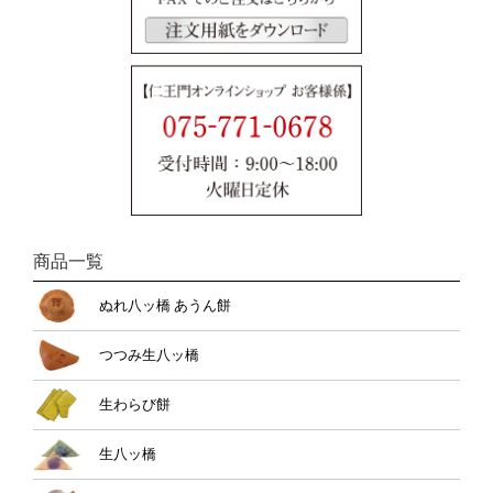
商品一覧
ぬれ八ッ橋 あうん餅
つつみ生八ッ橋
生わらび餅
生八ッ橋