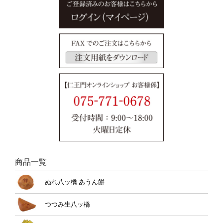
商品一覧
ぬれ八ッ橋 あうん餅
つつみ生八ッ橋