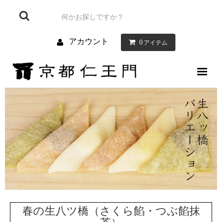
アカウント
0
アイテム
仁王門について
お菓子について
お店のご案内
お問い合わせ
ブログ
春の生八ツ橋（さくら餡・つぶ餡抹