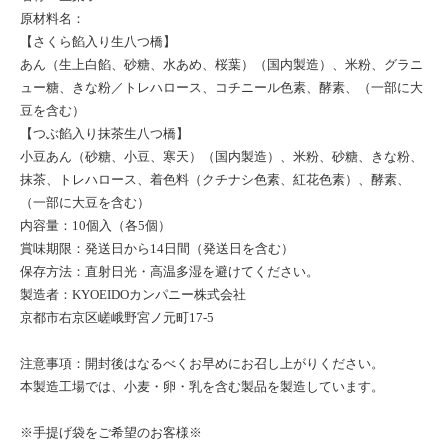
原材料名：
【さくら餡入り生八つ橋】
あん（生上白餡、砂糖、水あめ、桜葉）（国内製造）、米粉、グラニ
ュー糖、きな粉／トレハロース、コチニール色素、酵素、（一部に大
豆を含む）
【つぶ餡入り抹茶生八つ橋】
小豆あん（砂糖、小豆、寒天）（国内製造）、米粉、砂糖、きな粉、
抹茶、トレハロース、着色料（クチナシ色素、紅花色素）、酵素、
（一部に大豆を含む）
内容量：10個入（各5個）
賞味期限：発送日から14日間（発送日を含む）
保存方法：直射日光・高温多湿を避けてください。
製造者：KYOEIDOカンパニー株式会社
京都市右京区嵯峨野宮ノ元町17-5
注意事項：開封後はなるべくお早めにお召し上がりください。
本製造工場では、小麦・卵・乳を含む製品を製造しています。
※手提げ袋をご希望のお客様※