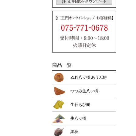
商品一覧
ぬれ八ッ橋 あうん餅
つつみ生八ッ橋
生わらび餅
生八ッ橋
黒柿