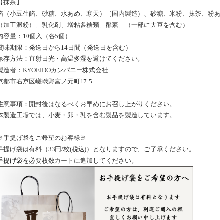
【抹茶】
餡（小豆生餡、砂糖、水あめ、寒天）（国内製造）、砂糖、米粉、抹茶、粉
（加工澱粉）、乳化剤、増粘多糖類、酵素、（一部に大豆を含む）
内容量：10個入（各5個）
賞味期限：発送日から14日間（発送日を含む）
保存方法：直射日光・高温多湿を避けてください。
製造者：KYOEIDOカンパニー株式会社
京都市右京区嵯峨野宮ノ元町17-5
注意事項：開封後はなるべくお早めにお召し上がりください。
本製造工場では、小麦・卵・乳を含む製品を製造しています。
※手提げ袋をご希望のお客様※
手提げ袋は有料（33円/枚(税込)）となりますので、ご了承ください。
手提げ袋
を必要枚数カートに追加してください。