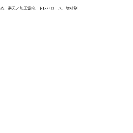
あめ、寒天／加工澱粉、トレハロース、増粘剤