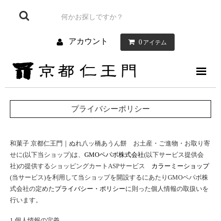
アカウント
0
アイテム
仁王門について
お菓子について
お店のご案内
お問い合わせ
ブログ
プライバシーポリシー
和菓子 京都仁王門｜ぬれ八ッ橋あうん餅 お土産・ご進物・お取り寄
せに(以下当ショップ)は、
GMOペパボ株式会社
(以下サービス提供会
社)の提供するショッピングカートASPサービス
カラーミーショップ
(当サービス)を利用して当ショップを開設するにあたりGMOペパボ株
式会社の定めた
プライバシー・ポリシー
に則った個人情報の取扱いを
行います。
1.個人情報の定義