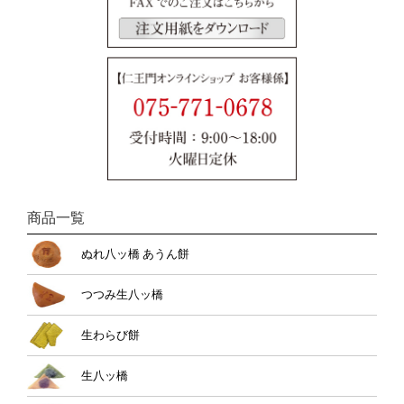
商品一覧
ぬれ八ッ橋 あうん餅
つつみ生八ッ橋
生わらび餅
生八ッ橋