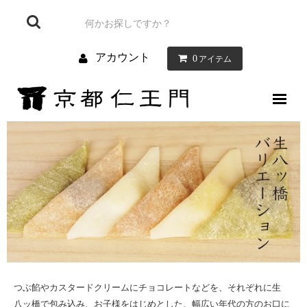
アカウント
0
アイテム
仁王門について
お菓子について
お店のご案内
お問い合わせ
ブログ
つぶ餡やカスタードクリームにチョコレートなどを、それぞれに生
八ッ橋で包み込み、お子様をはじめとした、幅広い年代の方のお口に