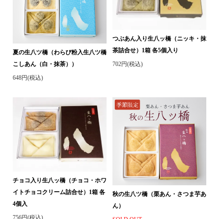
つぶあん入り生八ッ橋（ニッキ・抹
茶詰合せ）1箱 各5個入り
夏の生八ツ橋（わらび粉入生八ツ橋
702円(税込)
こしあん（白・抹茶））
648円(税込)
チョコ入り生八ッ橋（チョコ・ホワ
イトチョコクリーム詰合せ）1箱 各
秋の生八ツ橋（栗あん・さつま芋あ
4個入
ん）
756円(税込)