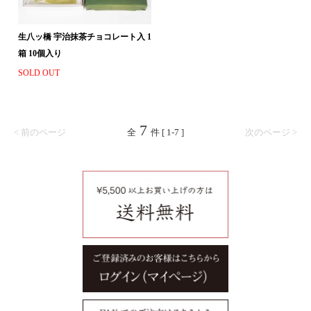
生八ッ橋 宇治抹茶チョコレート入 1
箱 10個入り
SOLD OUT
7
< 前のページ
全
件 [ 1-7 ]
次のページ >