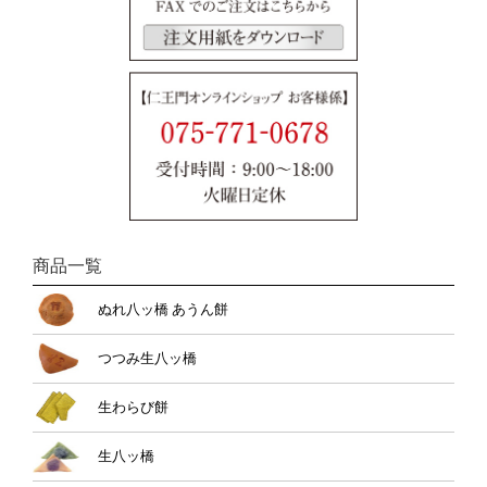
商品一覧
ぬれ八ッ橋 あうん餅
つつみ生八ッ橋
生わらび餅
生八ッ橋