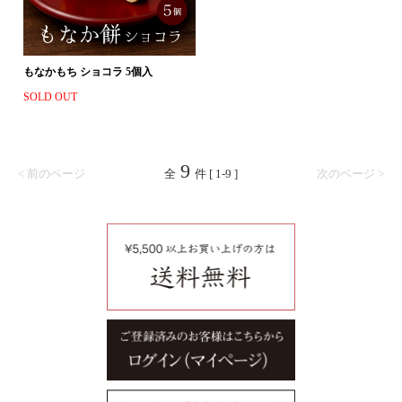
もなかもち ショコラ 5個入
SOLD OUT
9
< 前のページ
全
件 [ 1-9 ]
次のページ >