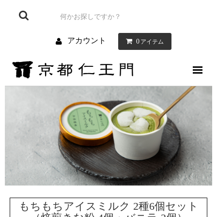
アカウント
0
アイテム
仁王門について
お菓子について
お店のご案内
お問い合わせ
ブログ
もちもちアイスミルク 2種6個セット