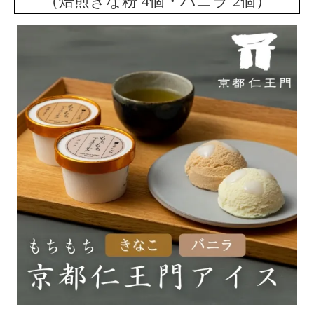
（焙煎きな粉 4個・バニラ 2個）