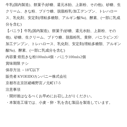
牛乳(国内製造)、餅菓子(砂糖、還元水飴、上新粉、その他)、砂糖、生
クリーム、きな粉、ブドウ糖、脱脂粉乳/加工デンプン、トレハロー
ス、乳化剤、安定剤(増粘多糖類、アルギン酸Na)、酵素、(一部に乳成
分を含む)
【バニラ】牛乳(国内製造)、餅菓子(砂糖、還元水飴、上新粉、その
他)、砂糖、生クリーム、ブドウ糖、脱脂粉乳、黄卵、バニラビンズ/
加工デンプン、トレハロース、乳化剤、安定剤(増粘多糖類、アルギン
酸Na)、酵素、(一部に乳成分を含む)
内容量 焙煎きな粉100mlx4個・バニラ100mlx2個
賞味期限 ナシ
保存方法 －18℃以下
販売者 KYOEIDOカンパニー株式会社
京都市左京区嵯峨野宮ノ元町17-5
注意事項
・開封後はなるべくお早めにお召し上がりください。
・本製造工場では、小麦・卵・乳を含む製品を製造しています。