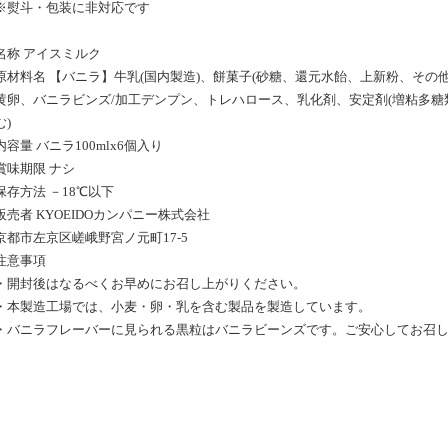
※熨斗・包装に非対応です
名称 アイスミルク
原材料名 【バニラ】牛乳(国内製造)、餅菓子(砂糖、還元水飴、上新粉、その
黄卵、バニラビンズ/加工デンプン、トレハロース、乳化剤、安定剤(増粘多糖類
む)
内容量 バニラ100mlx6個入り
賞味期限 ナシ
保存方法 －18℃以下
販売者 KYOEIDOカンパニー株式会社
京都市左京区嵯峨野宮ノ元町17-5
注意事項
・開封後はなるべくお早めにお召し上がりください。
・本製造工場では、小麦・卵・乳を含む製品を製造しています。
・バニラフレーバーに見られる黒粒はバニラビーンズです。ご安心してお召