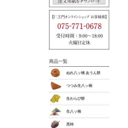
商品一覧
ぬれ八ッ橋 あうん餅
つつみ生八ッ橋
生わらび餅
生八ッ橋
黒柿